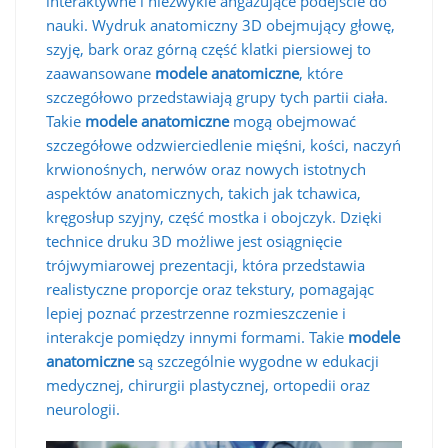
interaktywne i niezwykle angażujące podejście do
nauki. Wydruk anatomiczny 3D obejmujący głowę,
szyję, bark oraz górną część klatki piersiowej to
zaawansowane
modele anatomiczne
, które
szczegółowo przedstawiają grupy tych partii ciała.
Takie
modele anatomiczne
mogą obejmować
szczegółowe odzwierciedlenie mięśni, kości, naczyń
krwionośnych, nerwów oraz nowych istotnych
aspektów anatomicznych, takich jak tchawica,
kręgosłup szyjny, część mostka i obojczyk. Dzięki
technice druku 3D możliwe jest osiągnięcie
trójwymiarowej prezentacji, która przedstawia
realistyczne proporcje oraz tekstury, pomagając
lepiej poznać przestrzenne rozmieszczenie i
interakcje pomiędzy innymi formami. Takie
modele
anatomiczne
są szczególnie wygodne w edukacji
medycznej, chirurgii plastycznej, ortopedii oraz
neurologii.