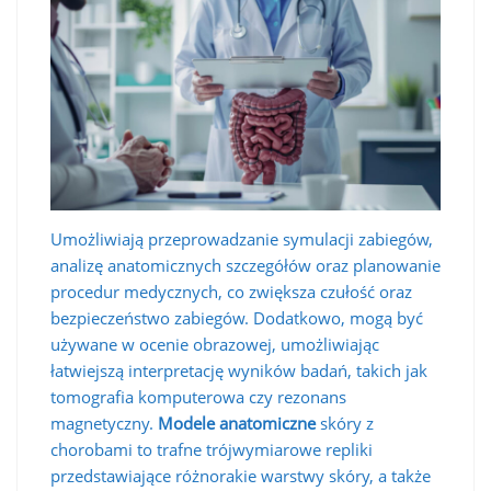
Umożliwiają przeprowadzanie symulacji zabiegów,
analizę anatomicznych szczegółów oraz planowanie
procedur medycznych, co zwiększa czułość oraz
bezpieczeństwo zabiegów. Dodatkowo, mogą być
używane w ocenie obrazowej, umożliwiając
łatwiejszą interpretację wyników badań, takich jak
tomografia komputerowa czy rezonans
magnetyczny.
Modele anatomiczne
skóry z
chorobami to trafne trójwymiarowe repliki
przedstawiające różnorakie warstwy skóry, a także