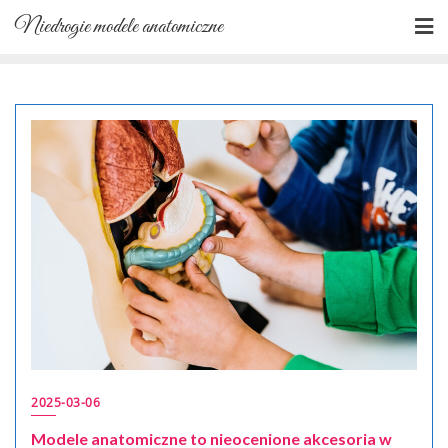
Skip
Niedrogie modele anatomiczne
to
content
2025-03-06
Modele anatomiczne to nieocenione akcesoria w