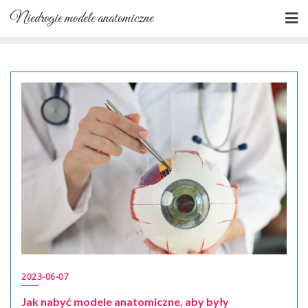
Skip
Niedrogie modele anatomiczne
to
content
2023-06-07
Jak nabyć modele anatomiczne, aby były