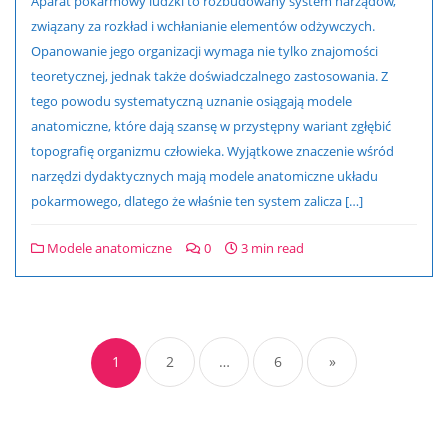
Aparat pokarmowy ludzki to rozbudowany system narządów,
związany za rozkład i wchłanianie elementów odżywczych.
Opanowanie jego organizacji wymaga nie tylko znajomości
teoretycznej, jednak także doświadczalnego zastosowania. Z
tego powodu systematyczną uznanie osiągają modele
anatomiczne, które dają szansę w przystępny wariant zgłębić
topografię organizmu człowieka. Wyjątkowe znaczenie wśród
narzędzi dydaktycznych mają modele anatomiczne układu
pokarmowego, dlatego że właśnie ten system zalicza […]
Modele anatomiczne
0
3 min read
Nawigacja
po
1
2
…
6
»
wpisach