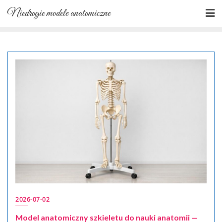
Skip
Niedrogie modele anatomiczne
to
content
2026-07-02
Model anatomiczny szkieletu do nauki anatomii —