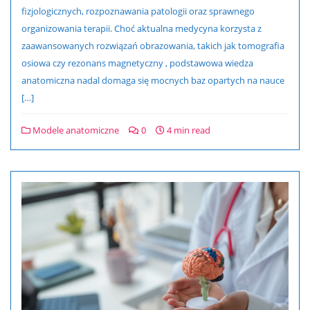
fizjologicznych, rozpoznawania patologii oraz sprawnego
organizowania terapii. Choć aktualna medycyna korzysta z
zaawansowanych rozwiązań obrazowania, takich jak tomografia
osiowa czy rezonans magnetyczny , podstawowa wiedza
anatomiczna nadal domaga się mocnych baz opartych na nauce
[…]
Modele anatomiczne
0
4 min read