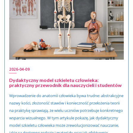
2026-04-09
Dydaktyczny model szkieletu człowieka:
praktyczny przewodnik dla nauczycieli i studentów
Wprowadzenie do anatomii człowieka bywa trudne: abstrakcyjne
nazwy kości, złożoność stawów i konieczność przełożenia teorii
na praktykę sprawiają, że wielu uczniów potrzebuje konkretnego
wsparcia wizualnego. W tym artykule pokażę, jak dydaktyczny
model szkieletu człowieka może zrewolucjonizować nauczanie,
jakie są dostępne rodzaje i materiały oraz jak efektywnie