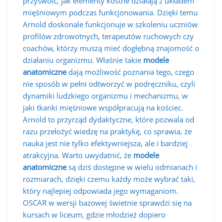
przyswoić, jak elementy kostne działają z układem
mięśniowym podczas funkcjonowania. Dzięki temu
Arnold doskonale funkcjonuje w szkoleniu uczniów
profilów zdrowotnych, terapeutów ruchowych czy
coachów, którzy muszą mieć dogłębną znajomość o
działaniu organizmu. Właśnie takie
modele
anatomiczne
dają możliwość poznania tego, czego
nie sposób w pełni odtworzyć w podręczniku, czyli
dynamiki ludzkiego organizmu i mechanizmu, w
jaki tkanki mięśniowe współpracują na kościec.
Arnold to przyrząd dydaktyczne, które pozwala od
razu przełożyć wiedzę na praktykę, co sprawia, że
nauka jest nie tylko efektywniejsza, ale i bardziej
atrakcyjna. Warto uwydatnić, że
modele
anatomiczne
są dziś dostępne w wielu odmianach i
rozmiarach, dzięki czemu każdy może wybrać taki,
który najlepiej odpowiada jego wymaganiom.
OSCAR w wersji bazowej świetnie sprawdzi się na
kursach w liceum, gdzie młodzież dopiero