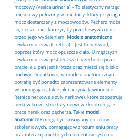
moczowy (Vesica urinaria) – To elastyczny narząd
mięśniowy położony w miednicy, który przyciąga
mocz dostarczany z moczowodów. Pęcherz może
się rozszerzać i kurczyć, by przechowywa mocz
przed jego wydaleniem.
Modele anatomiczne
cewka moczowa (Urethra) – Jest to przewód,
poprzez który mocz opuszcza ciało. U mężczyzn
cewka moczowa jest dłuższa i przechodzi przez
prącie, a u pań jest krótsza oraz mieści się blisko
pochwy. Dodatkowo, w modelu anatomicznym
potrafią być ponadto zaprezentowane elementy
wspomagające, takie jak naczynia krwionośne
(tętnice nerkowe a żyły nerkowe), które zaopatrują
nerki w krew i struktury nerwowe kontrolujące
prace nerek oraz pęcherza. Takie
model
anatomiczne
mogą być stosowany do celów
szkoleniowych, pomagając w zrozumieniu pracy
oraz interakcji niektórych elementów systemu