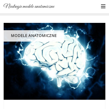
Skip
Niedrogie modele anatomiczne
to
content
MODELE ANATOMICZNE