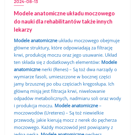
2024-08-13
Modele anatomiczne układu moczowego
do nauki dla rehabilitantów także innych
lekarzy
Modele anatomiczne
układu moczowego obejmuje
główne struktury, które odpowiadają za filtrację
krwi, produkcję moczu oraz jego usuwanie. Układ
ten składa się z dodatkowych elementów:
Modele
anatomiczne
nerki (Renes) – Są toż dwa narządy o
wymiarze fasoli, umieszczone w bocznej części
jamy brzusznej po obu częściach kręgosłupa. Ich
główną misją jest filtracja krwi, niwelowanie
odpadów metabolicznych, nadmiaru soli oraz wody
i produkcja moczu.
Modele anatomiczne
–
moczowodów (Ureteres) – Są toż niewielkie
przewody, jakie kierują mocz z nerek do pęcherza
moczowego. Każdy moczowód jest powiązany z
jedną nerką.
Modele anatomiczne
pęcherz